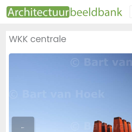
Ga
naar
n
de
inhoud
WKK centrale
←