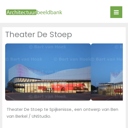
Ga
naar
de
inhoud
Theater De Stoep
Theater De Stoep te Spijkenisse., een ontwerp van Ben
van Berkel / UNStudio.