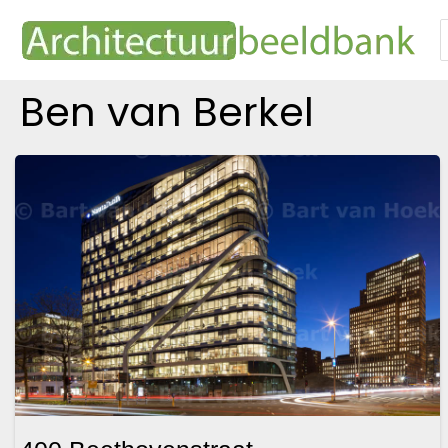
Ga
naar
n
de
inhoud
Ben van Berkel