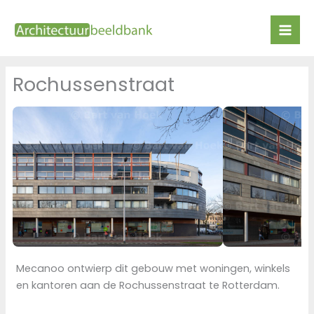
Ga
naar
de
inhoud
Rochussenstraat
Mecanoo ontwierp dit gebouw met woningen, winkels
en kantoren aan de Rochussenstraat te Rotterdam.