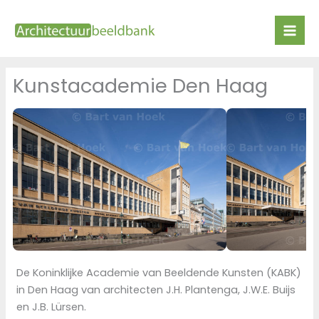
Ga
naar
de
inhoud
Kunstacademie Den Haag
De Koninklijke Academie van Beeldende Kunsten (KABK)
in Den Haag van architecten J.H. Plantenga, J.W.E. Buijs
en J.B. Lürsen.