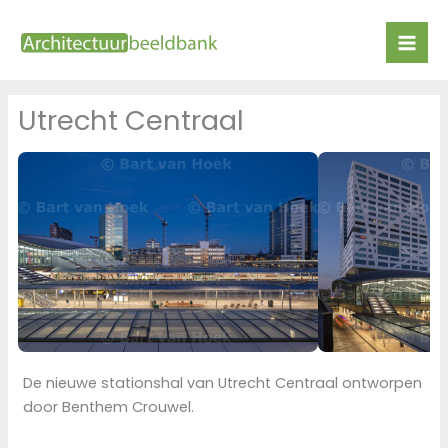
Ga
naar
de
inhoud
Utrecht Centraal
De nieuwe stationshal van Utrecht Centraal ontworpen
door Benthem Crouwel.