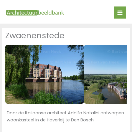
Ga
naar
de
inhoud
Zwaenenstede
Door de Italiaanse architect Adolfo Natalini ontworpen
woonkasteel in de Haverleij te Den Bosch.