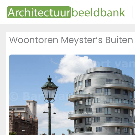
Ga
naar
n
de
inhoud
Woontoren Meyster’s Buiten
←