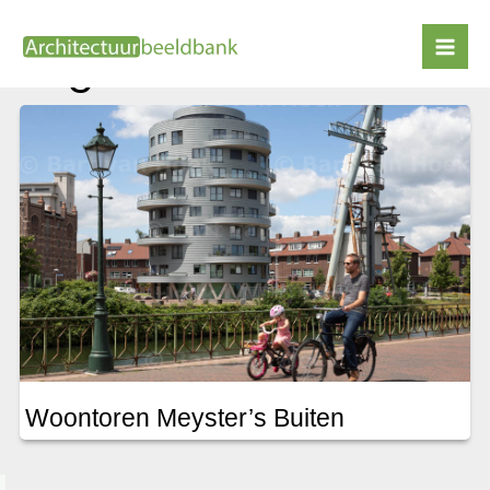
Ga
naar
Oog in Al
de
inhoud
Woontoren Meyster’s Buiten