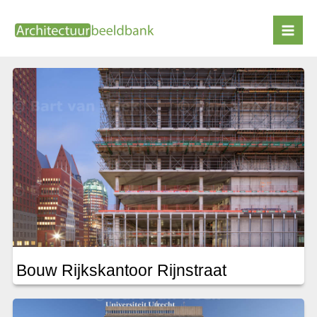
Ga
naar
OMA
de
inhoud
Bouw Rijkskantoor Rijnstraat