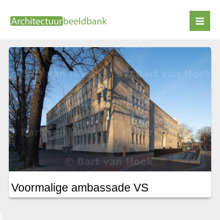
Ga
naar
Marcel Breuer
de
inhoud
Voormalige ambassade VS