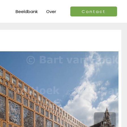
Beeldbank
Over
Contact
→