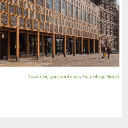
Deventer
, 
gemeentehuis
, 
Neutelings Riedijk