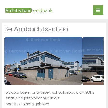
Ga
naar
de
inhoud
3e Ambachtsschool
Dit door Duiker ontworpen schoolgebouw uit 1931 is
sinds eind jaren negentig in als
bedrijfsverzamelgebouw.