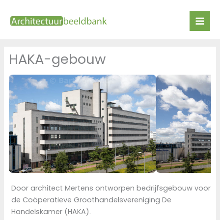
Ga
naar
de
inhoud
HAKA-gebouw
Door architect Mertens ontworpen bedrijfsgebouw voor
de Coöperatieve Groothandelsvereniging De
Handelskamer (HAKA).