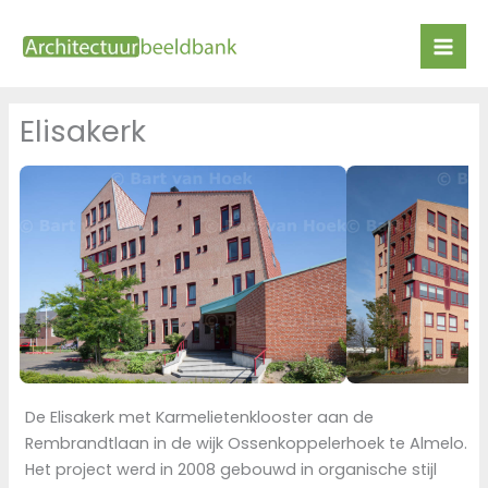
Ga
naar
de
inhoud
Elisakerk
De Elisakerk met Karmelietenklooster aan de
Rembrandtlaan in de wijk Ossenkoppelerhoek te Almelo.
Het project werd in 2008 gebouwd in organische stijl