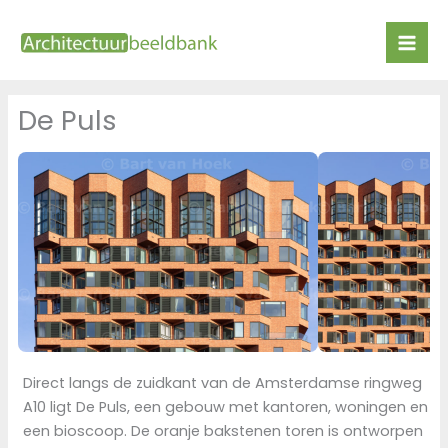
Ga
naar
de
inhoud
De Puls
Direct langs de zuidkant van de Amsterdamse ringweg
A10 ligt De Puls, een gebouw met kantoren, woningen en
een bioscoop. De oranje bakstenen toren is ontworpen