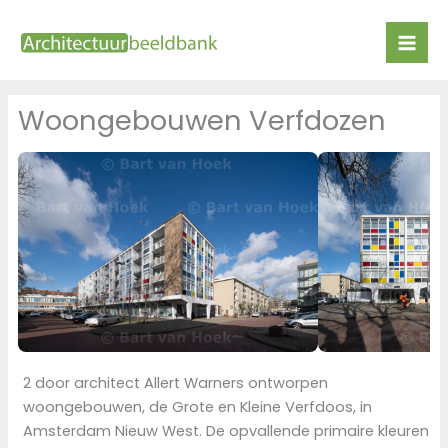
Ga
naar
de
inhoud
Woongebouwen Verfdozen
2 door architect Allert Warners ontworpen
woongebouwen, de Grote en Kleine Verfdoos, in
Amsterdam Nieuw West. De opvallende primaire kleuren