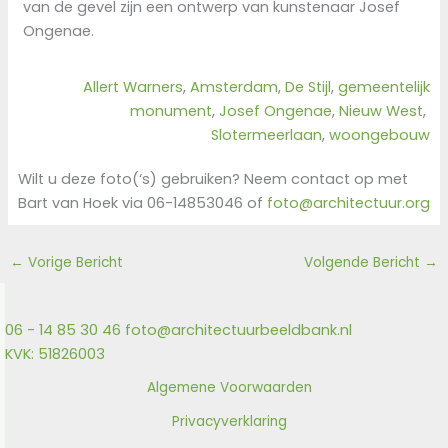
van de gevel zijn een ontwerp van kunstenaar Josef
Ongenae.
Allert Warners
, 
Amsterdam
, 
De Stijl
, 
gemeentelijk
monument
, 
Josef Ongenae
, 
Nieuw West
, 
Slotermeerlaan
, 
woongebouw
Wilt u deze foto(‘s) gebruiken? Neem contact op met
Bart van Hoek via 06-14853046 of
foto@architectuur.org
←
Vorige Bericht
Volgende Bericht
→
06 - 14 85 30 46
foto@architectuurbeeldbank.nl
KVK: 51826003
Algemene Voorwaarden
Privacyverklaring