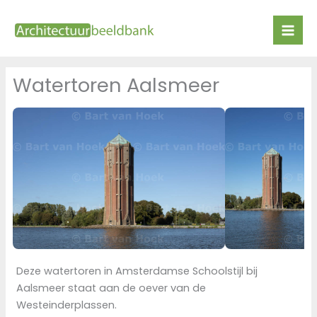
Ga
naar
de
inhoud
Watertoren Aalsmeer
Deze watertoren in Amsterdamse Schoolstijl bij
Aalsmeer staat aan de oever van de
Westeinderplassen.