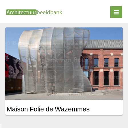
Ga
naar
NOX
de
inhoud
Maison Folie de Wazemmes