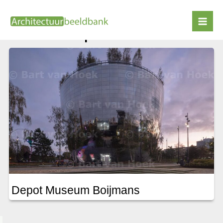
Ga
naar
Museumpark
de
inhoud
Depot Museum Boijmans