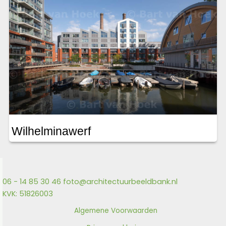
Wilhelminawerf
06 - 14 85 30 46
foto@architectuurbeeldbank.nl
KVK: 51826003
Algemene Voorwaarden