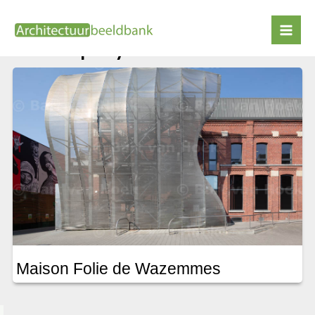
Ga
naar
Lars Spuybroek
de
inhoud
Maison Folie de Wazemmes