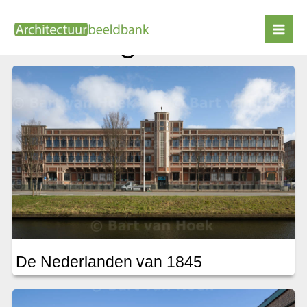
Ga
naar
H.P. Berlage
de
inhoud
De Nederlanden van 1845