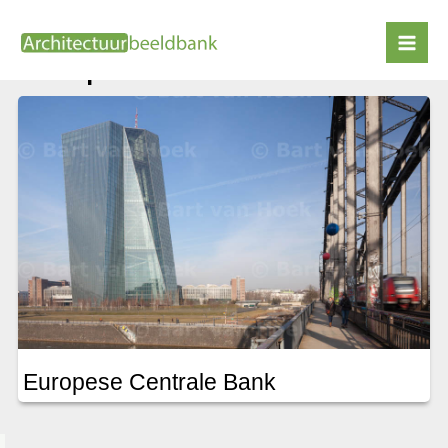
Ga
naar
Coop Himmelbau
de
inhoud
Europese Centrale Bank