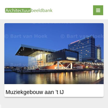
Ga
naar
concertzaal
de
inhoud
Muziekgebouw aan ’t IJ