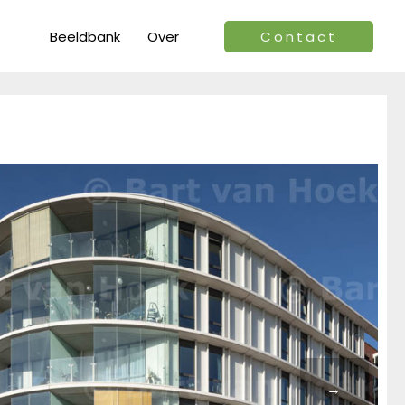
Beeldbank
Over
Contact
→