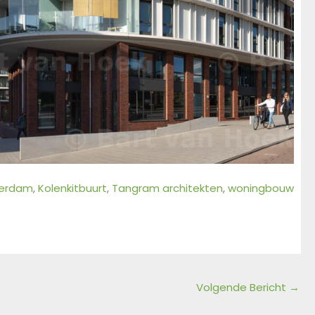
erdam
, 
Kolenkitbuurt
, 
Tangram architekten
, 
woningbouw
Volgende Bericht
→