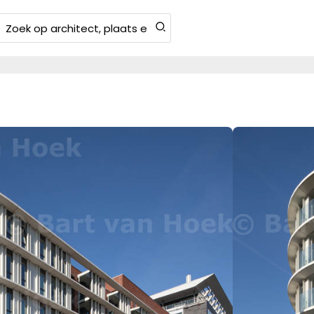
Zoeken
aar: