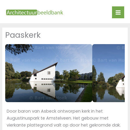
Ga
naar
de
inhoud
Paaskerk
Door baron van Asbeck ontworpen kerk in het
Augustinuspark te Amstelveen. Het gebouw met
vierkante plattegrond valt op door het gekromde dak.