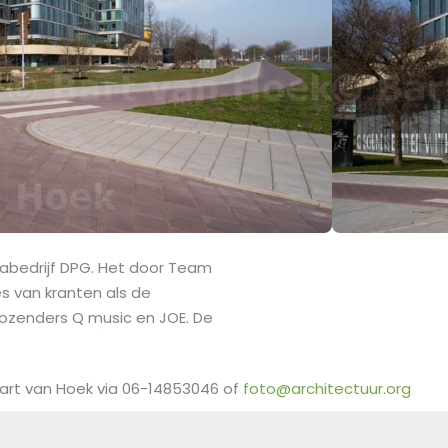
abedrijf DPG. Het door Team
s van kranten als de
diozenders Q music en JOE. De
art van Hoek via 06-14853046 of
foto@architectuur.org