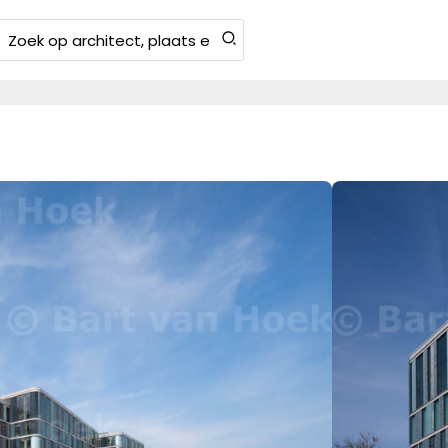
Zoeken
aar: