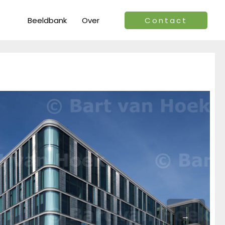
Beeldbank
Over
Contact
→