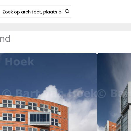
Zoeken
aar:
and