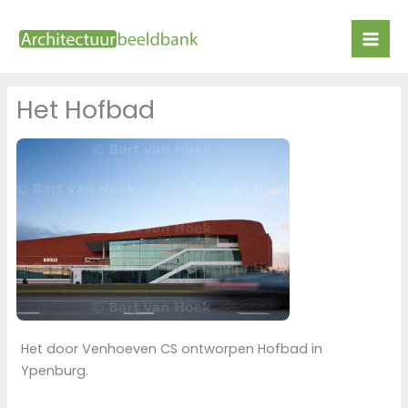
Ga
naar
de
inhoud
Het Hofbad
Het door Venhoeven CS ontworpen Hofbad in
Ypenburg.