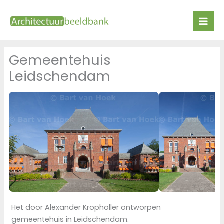
Ga
naar
de
inhoud
Gemeentehuis
Leidschendam
Het door Alexander Kropholler ontworpen
gemeentehuis in Leidschendam.