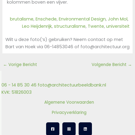
kolommen boven een vijver.
brutalisme
, 
Enschede
, 
Environmental Design
, 
John Mol
, 
Leo Heijdenrijk
, 
structuralisme
, 
Twente
, 
universiteit
Wilt u deze foto(‘s) gebruiken? Neem contact op met
Bart van Hoek via 06-14853046 of foto@architectuur.org
←
Vorige Bericht
Volgende Bericht
→
06 - 14 85 30 46
foto@architectuurbeeldbank.nl
KVK: 51826003
Algemene Voorwaarden
Privacyverklaring