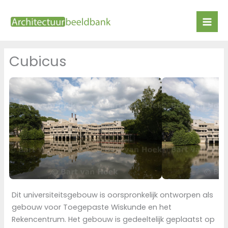
Ga
naar
de
inhoud
Cubicus
Dit universiteitsgebouw is oorspronkelijk ontworpen als
gebouw voor Toegepaste Wiskunde en het
Rekencentrum. Het gebouw is gedeeltelijk geplaatst op