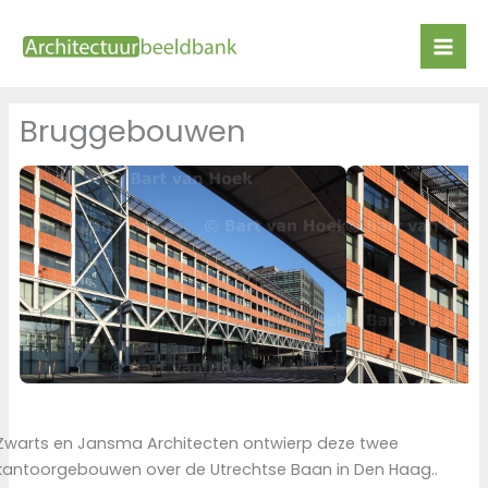
Ga
naar
de
inhoud
Bruggebouwen
Zwarts en Jansma Architecten ontwierp deze twee
kantoorgebouwen over de Utrechtse Baan in Den Haag..