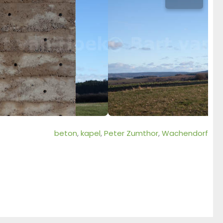
beton
, 
kapel
, 
Peter Zumthor
, 
Wachendorf