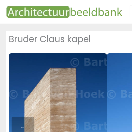
Ga
naar
n
de
inhoud
Bruder Claus kapel
←