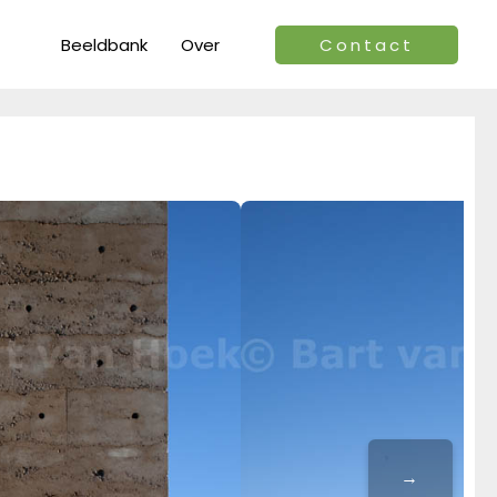
Beeldbank
Over
Contact
→