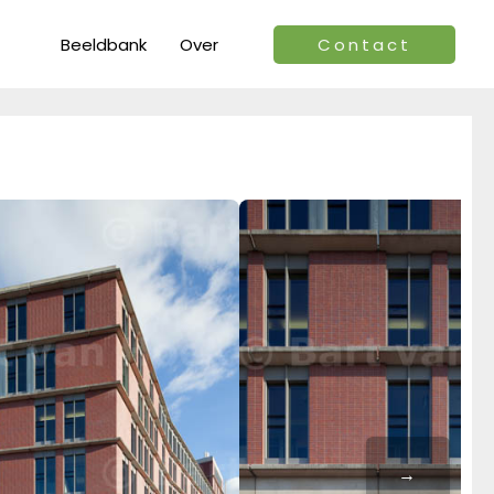
Beeldbank
Over
Contact
→