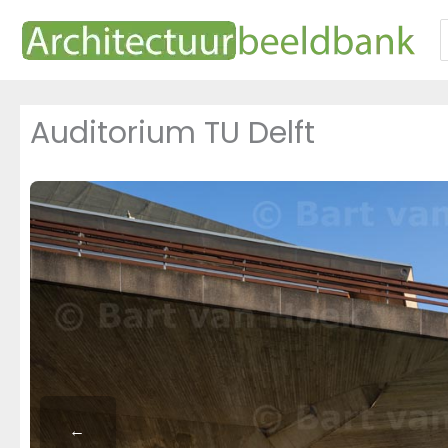
Ga
naar
n
de
inhoud
Auditorium TU Delft
←