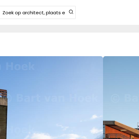
Zoeken
aar: