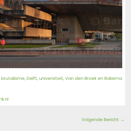
, 
brutalisme
, 
Delft
, 
universiteit
, 
Van den Broek en Bakema
k.nl
Volgende Bericht
→