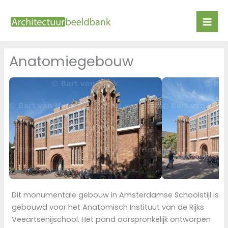
Ga
naar
de
inhoud
Anatomiegebouw
Dit monumentale gebouw in Amsterdamse Schoolstijl is
gebouwd voor het Anatomisch Instituut van de Rijks
Veeartsenijschool. Het pand oorspronkelijk ontworpen